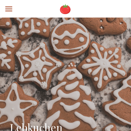
Rezepte
Alle Kategorien
Brunch
Mains
Soups
Specials
Sweets
Testing
Lebkuchen