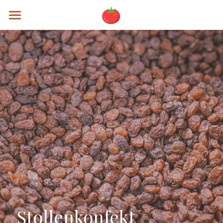
Rezepte
Alle Kategorien
Brunch
Mains
Soups
Specials
Sweets
Testing
Stollenkonfekt