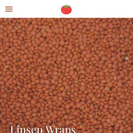
Rezepte
Alle Kategorien
Brunch
Mains
Soups
Specials
Sweets
Testing
Linsen Wraps