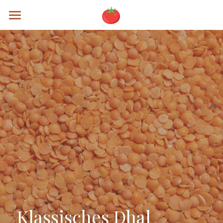
Rezepte
Alle Kategorien
Brunch
Mains
Soups
Specials
Sweets
Testing
Klassisches Dhal