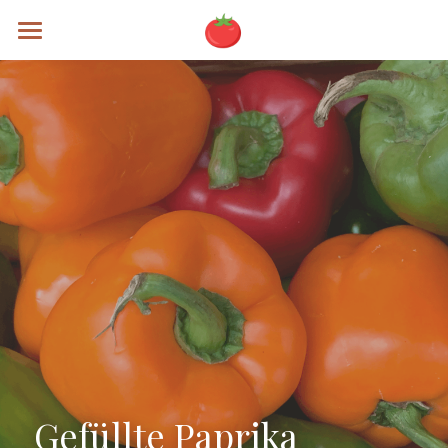
Rezepte
Alle Kategorien
Brunch
Mains
Soups
Specials
Sweets
Testing
Gefüllte Paprika